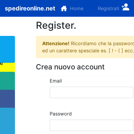
(current)
spedireonline.net
Home
Registrati
Register.
Attenzione!
Ricordiamo che la password 
te
ed un carattere spesciale es. [ ! - ( ] ecc.
ote
Crea nuovo account
p
Email
k
Password
m